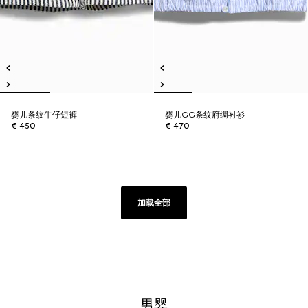
婴儿条纹牛仔短裤
婴儿GG条纹府绸衬衫
€ 450
€ 470
加载全部
男婴