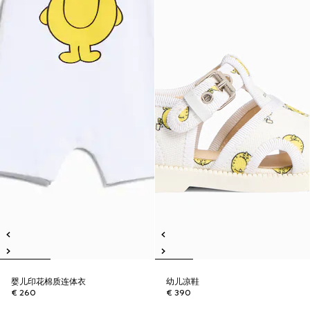
婴儿印花棉质连体衣
幼儿凉鞋
€ 260
€ 390