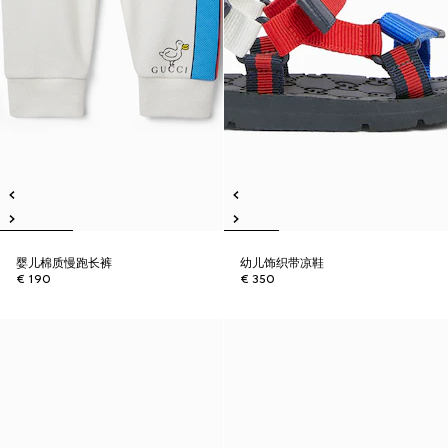
婴儿棉质慢跑长裤
幼儿饰织带凉鞋
€ 190
€ 350