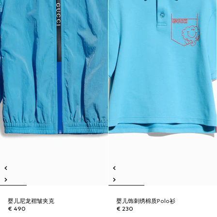
婴儿尼龙褶皱夹克
婴儿饰刺绣棉质Polo衫
€ 490
€ 230