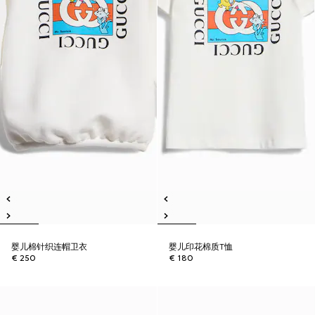
婴儿棉针织连帽卫衣
婴儿印花棉质T恤
€ 250
€ 180