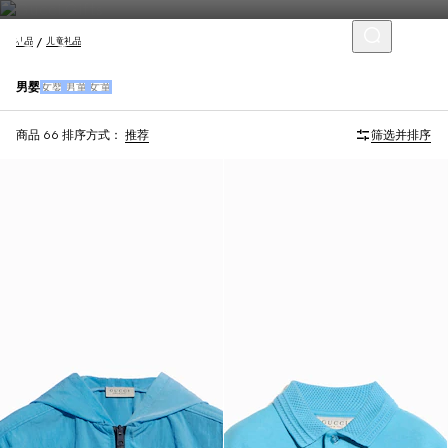
礼品
儿童礼品
男婴
女婴
男童
女童
商品 66
排序方式：
推荐
筛选并排序