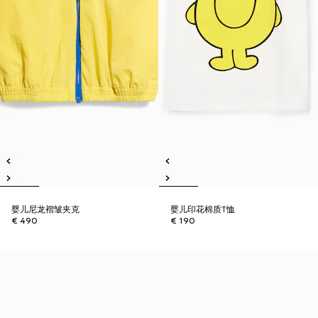
婴儿尼龙褶皱夹克
婴儿印花棉质T恤
€ 490
€ 190