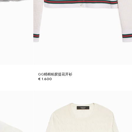
GG精棉粘胶提花开衫
€ 1.600