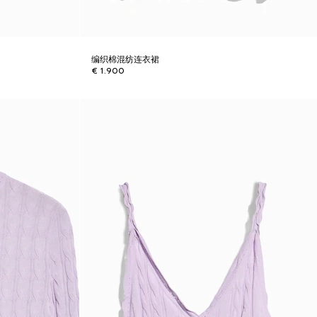
编织棉混纺连衣裙
€ 1.900