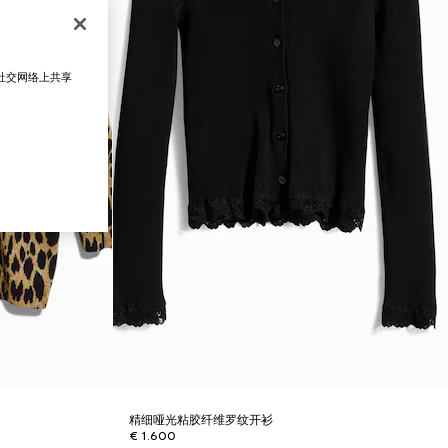
在社交网络上共享
精细哑光粘胶纤维罗纹开衫
€ 1.600