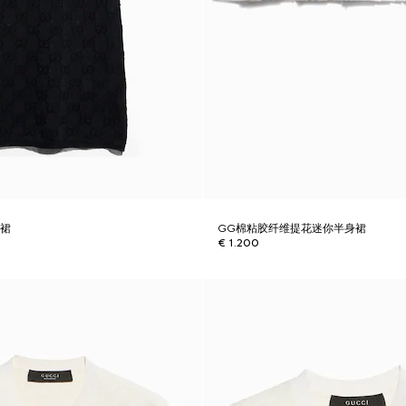
衣裙
GG棉粘胶纤维提花迷你半身裙
€ 1.200