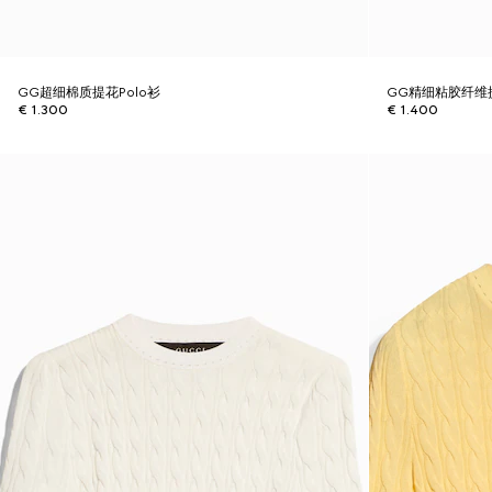
GG超细棉质提花Polo衫
GG精细粘胶纤维
€ 1.300
€ 1.400