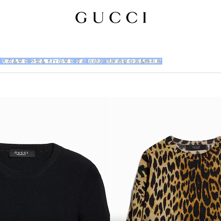
衣
大衣&夹克
外套&飞行员夹克
皮革
运动装
鸡尾酒宴会装&晚礼服