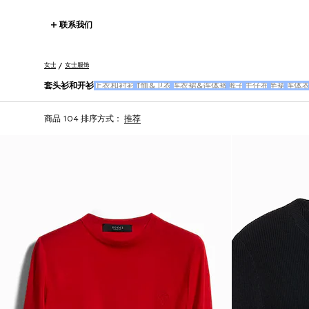
联系我们
女士
女士服饰
套头衫和开衫
上衣和衬衫
T恤&卫衣
连衣裙&连体裤
裤子
牛仔布
半裙
连体
商品 104
排序方式：
推荐