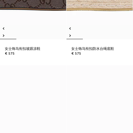
女士饰马衔扣坡跟凉鞋
女士饰马衔扣防水台绳底鞋
€ 575
€ 575