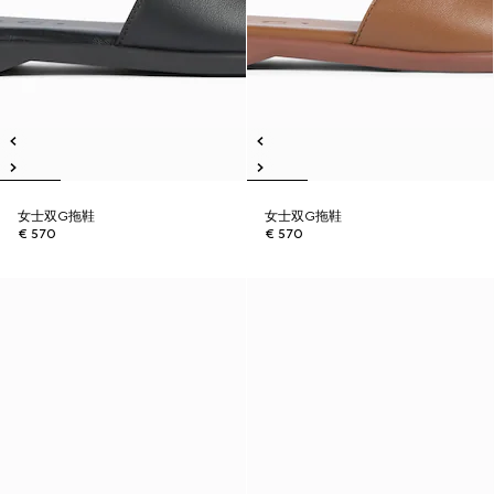
女士双G拖鞋
女士双G拖鞋
€ 570
€ 570