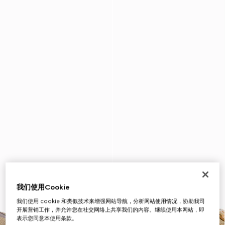
我们使用Cookie
我们使用 cookie 和类似技术来增强网站导航，分析网站使用情况，协助我司
开展营销工作，并允许您在社交网络上共享我们的内容。继续使用本网站，即
表示您同意本使用条款。