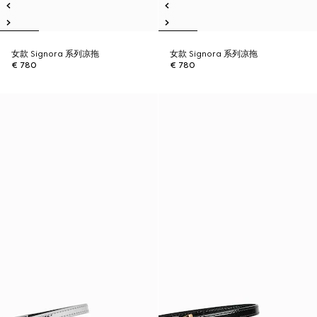
女款 Signora 系列凉拖
女款 Signora 系列凉拖
€ 780
€ 780