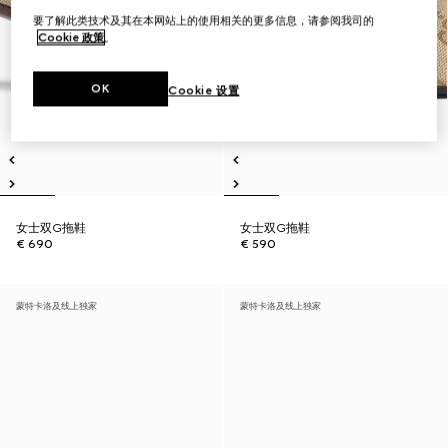
要了解此类技术及其在本网站上的使用相关的更多信息，请参阅我司的
Cookie 政策
。
OK
Cookie 设置
女士双G拖鞋
女士双G拖鞋
€ 690
€ 590
蒙特卡洛及线上独家
蒙特卡洛及线上独家