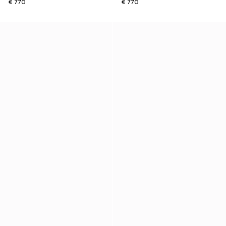
€ 770
€ 770