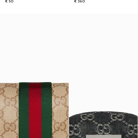
€ 50
€ 360