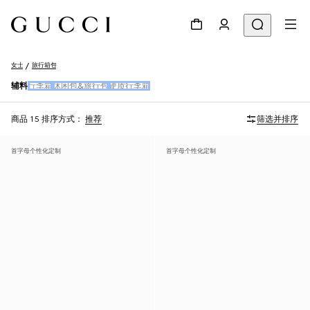
女士
旅行箱包
辅料
行李箱
休闲包&旅行包
硬质行李箱
商品 15
排序方式：
推荐
筛选并排序
首字母个性化定制
首字母个性化定制