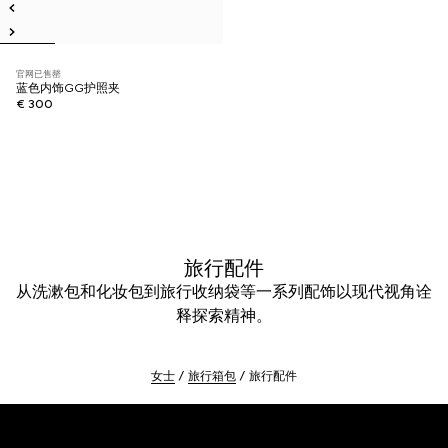
官网已售罄
蓝色内饰GG护照夹
€ 300
旅行配件
从洗漱包和化妆包到旅行收纳袋等一系列配饰以现代视角诠
释探索精神。
女士
旅行箱包
旅行配件
Footer