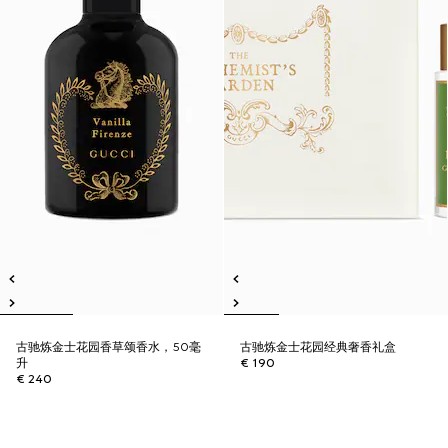
古驰炼金士花园香草颂香水，50毫
古驰炼金士花园经典奢香礼盒
升
€ 190
€ 240