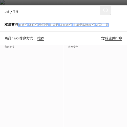
女士
手袋
双肩背包
肩背包
迷你包
托特包
手提包
双肩背包
手拿包&晚宴包
定制手袋
商品 160
排序方式：
推荐
筛选并排序
官网专享
官网专享