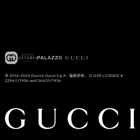
© 2016-2025 Guccio Gucci S.p.A.- 版权所有。 G SIAE LICENCE #
2294/I/1936 and 5647/I/1936