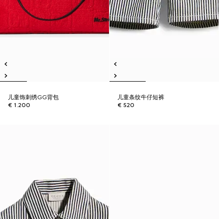
儿童饰刺绣GG背包
儿童条纹牛仔短裤
€ 1.200
€ 520