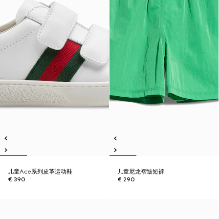
儿童Ace系列皮革运动鞋
儿童尼龙褶皱短裤
€ 390
€ 290