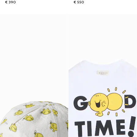
€ 390
€ 550