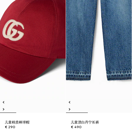
儿童棉质棒球帽
儿童漂白丹宁长裤
€ 290
€ 490