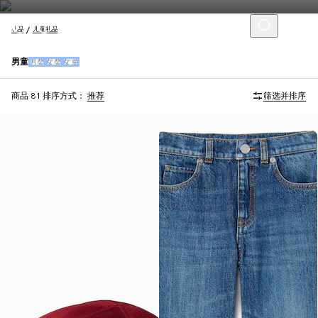
礼品
儿童礼品
男童
男婴
女婴
女童
商品 81
排序方式：
推荐
筛选并排序