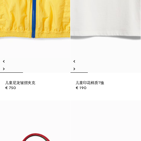
儿童尼龙皱摺夹克
儿童印花棉质T恤
€ 750
€ 190