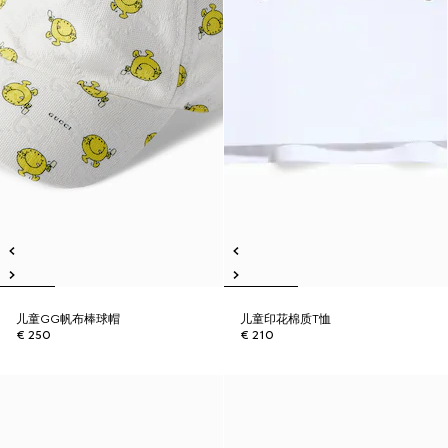
儿童GG帆布棒球帽
儿童印花棉质T恤
€ 250
€ 210