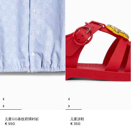
儿童GG条纹府绸衬衫
儿童凉鞋
€ 550
€ 350