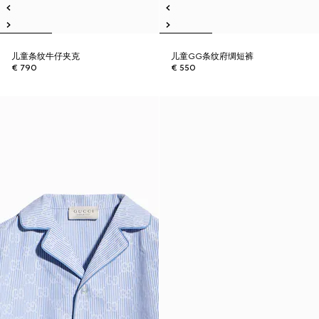
儿童条纹牛仔夹克
儿童GG条纹府绸短裤
€ 790
€ 550