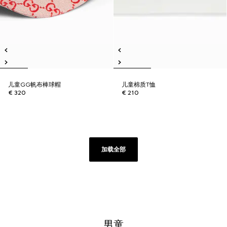
儿童GG帆布棒球帽
儿童棉质T恤
€ 320
€ 210
加载全部
男童