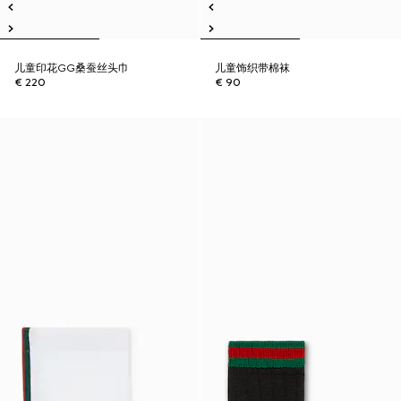
儿童印花GG桑蚕丝头巾
儿童饰织带棉袜
€ 220
€ 90