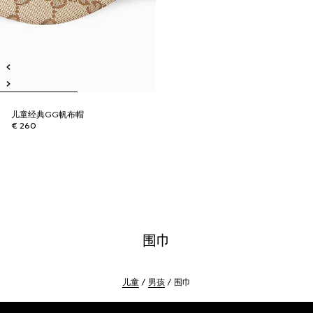
儿童经典GG帆布帽
€ 260
围巾
儿童
男孩
围巾
Footer