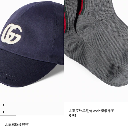
儿童罗纹羊毛饰Web织带袜子
€ 95
儿童棉质棒球帽