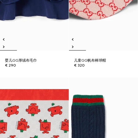
婴儿GG厚绒布毛巾
儿童GG帆布棒球帽
€ 290
€ 320