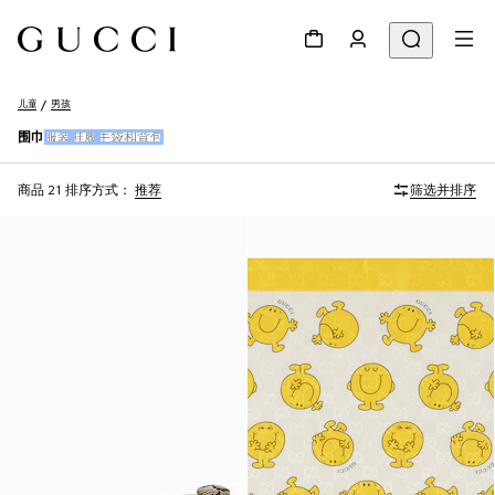
儿童
男孩
围巾
服装
鞋履
手袋和背包
商品 21
排序方式：
推荐
筛选并排序