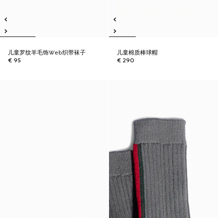
儿童罗纹羊毛饰Web织带袜子
儿童棉质棒球帽
€ 95
€ 290