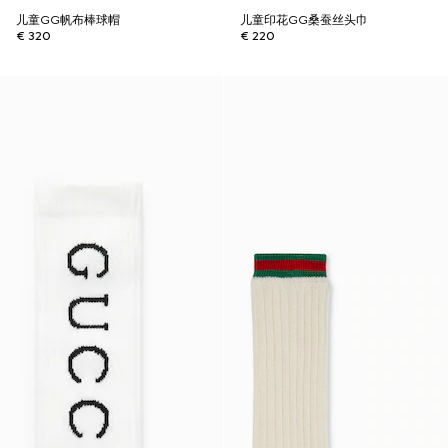
儿童GG帆布棒球帽
儿童印花GG桑蚕丝头巾
€ 320
€ 220