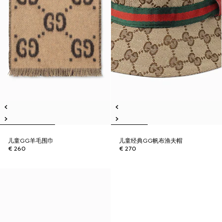
儿童GG羊毛围巾
儿童经典GG帆布渔夫帽
€ 260
€ 270