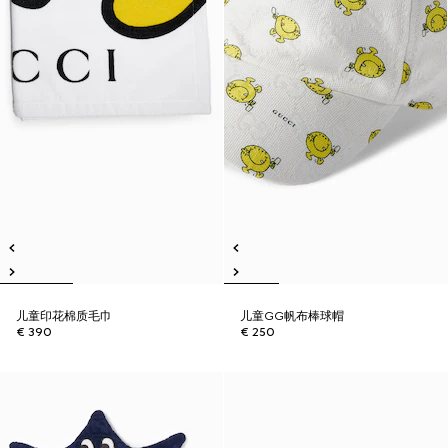
儿童印花棉质毛巾
儿童GG帆布棒球帽
€ 390
€ 250