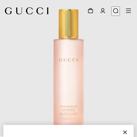
1
/
3