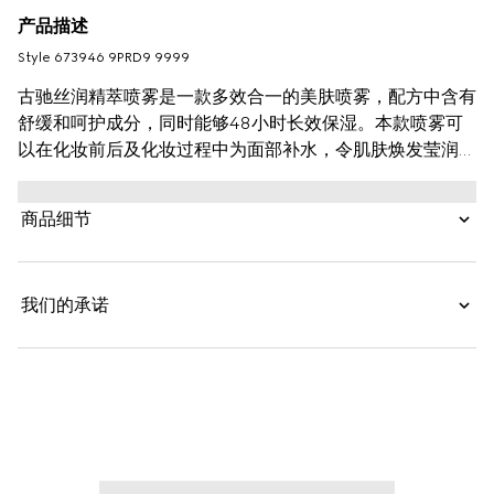
产品描述
Style ‎673946 9PRD9 9999
古驰丝润精萃喷雾是一款多效合一的美肤喷雾，配方中含有
舒缓和呵护成分，同时能够48小时长效保湿。本款喷雾可
以在化妆前后及化妆过程中为面部补水，令肌肤焕发莹润光
泽，亦保护肌肤免受空气污染侵害。黑玫瑰油是令古驰丝润
精萃喷雾具有舒缓和抗氧化力的秘诀，本款喷雾配方中还含
商品细节
有透明质酸，可以补水，焕发肌肤健康光泽，而成膜成分混
合物则有助于锁定妆容。从让肌肤为上妆做准备，到锁定妆
容，再到保持水润清新面容，一瓶古驰丝润精萃喷雾都能实
我们的承诺
现。