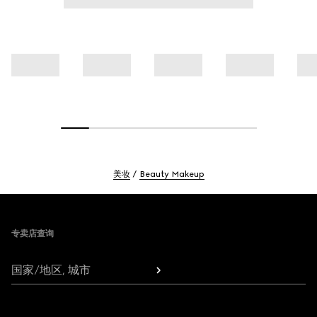
美妆
Beauty Makeup
Footer
专卖店查询
国家/地区, 城市