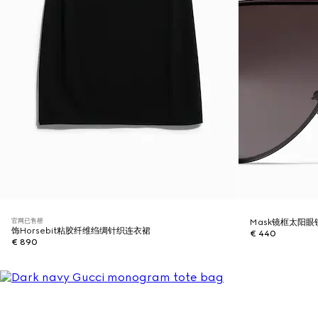
官网已售罄
Mask镜框太阳眼
饰Horsebit粘胶纤维绉绸针织连衣裙
€ 440
€ 890