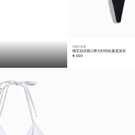
官网已售罄
饰互扣式双G弹力针织比基尼泳衣
€ 550