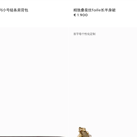
ta系列小号链条肩背包
精致桑蚕丝faille长半身裙
€ 1.900
首字母个性化定制