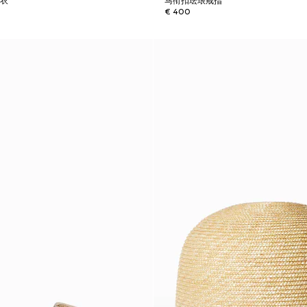
泳衣
马衔扣珐琅戒指
€ 400