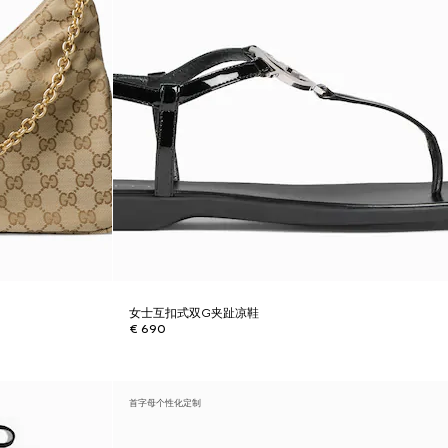
女士互扣式双G夹趾凉鞋
€ 690
首字母个性化定制