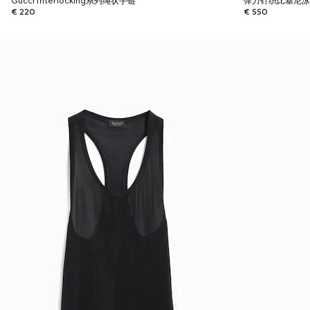
Gucci Interlocking系列绳状手链
弹力针织比基尼
€ 220
€ 550