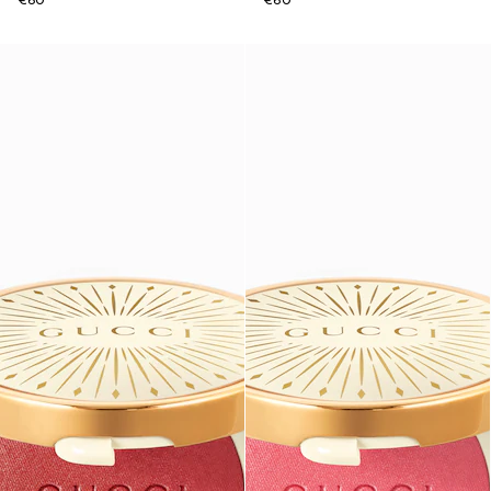
€60
€60