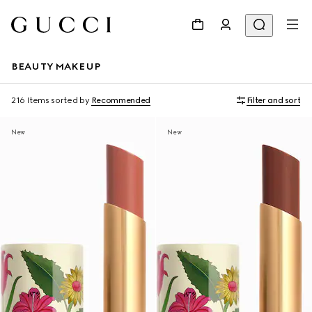
BEAUTY MAKEUP
216 Items
sorted by
Recommended
Filter and sort
New
New