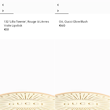
132 'Lilla Tawnie', Rouge à Lèvres
06, Gucci Glow Blush
Voile Lipstick
€60
€51