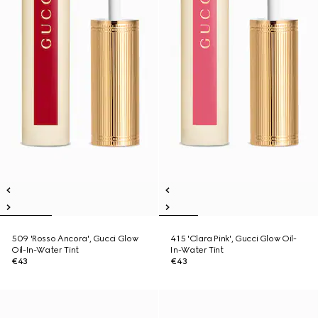
509 'Rosso Ancora', Gucci Glow
415 'Clara Pink', Gucci Glow Oil-
Oil-In-Water Tint
In-Water Tint
€43
€43