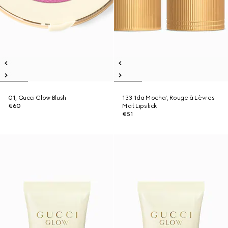
01, Gucci Glow Blush
133 'Ida Mocha', Rouge à Lèvres
€60
Mat Lipstick
€51