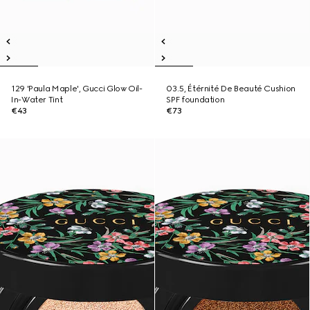
129 'Paula Maple', Gucci Glow Oil-
03.5, Étérnité De Beauté Cushion
In-Water Tint
SPF foundation
€43
€73