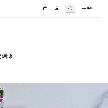
菜单
史渊源、