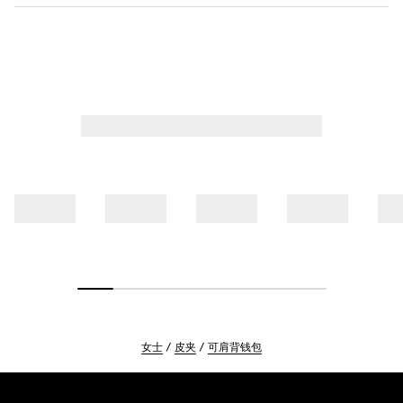
女士
皮夹
可肩背钱包
Footer