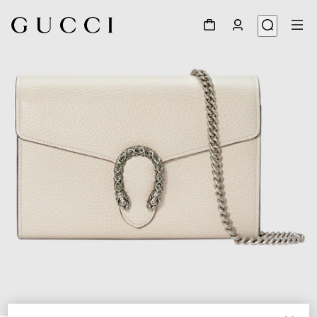
1
/
7