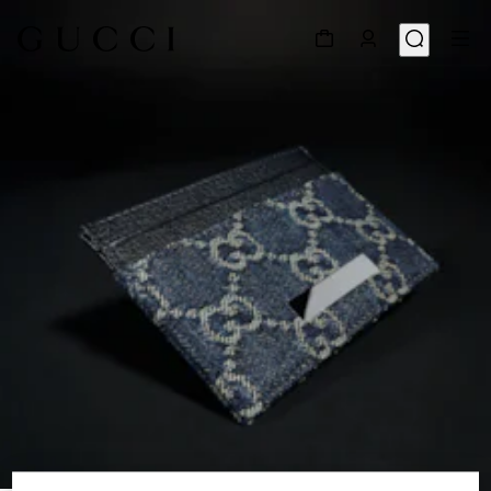
1
/
4