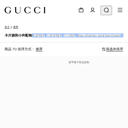
女士
皮夹
卡片袋和小件配饰
长款钱包
可肩背钱包
小巧钱包
Bag charms and keychains
手
商品 70
排序方式：
推荐
筛选并排序
首字母个性化定制