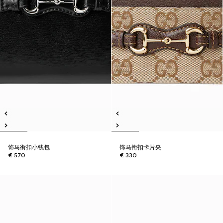
饰马衔扣小钱包
饰马衔扣卡片夹
€ 570
€ 330