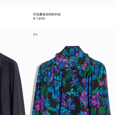
印花桑蚕丝绉纱衬衫
€ 1.600
新品