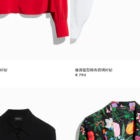
丝衬衫
修身版型棉布府绸衬衫
€ 790