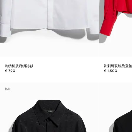
刺绣棉质府绸衬衫
饰刺绣双绉桑蚕
€ 790
€ 1.500
新品