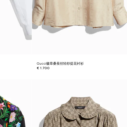
Gucci徽章桑蚕丝轻纱提花衬衫
€ 1.700