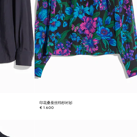
印花桑蚕丝绉纱衬衫
€ 1.600