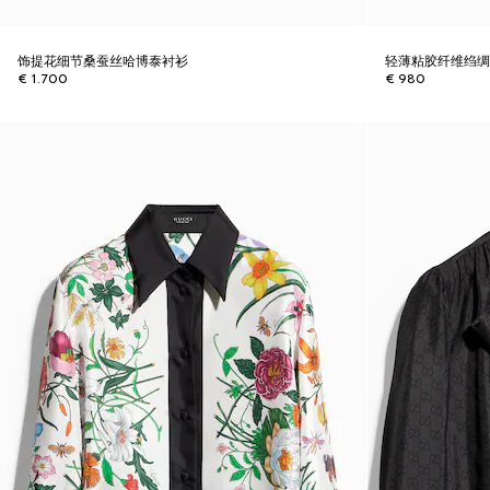
饰提花细节桑蚕丝哈博泰衬衫
轻薄粘胶纤维绉
€ 1.700
€ 980