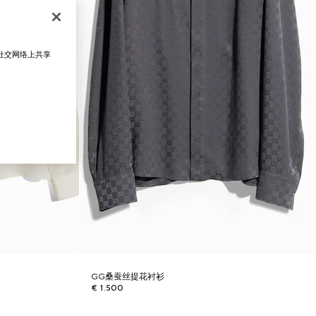
在社交网络上共享
GG桑蚕丝提花衬衫
€ 1.500