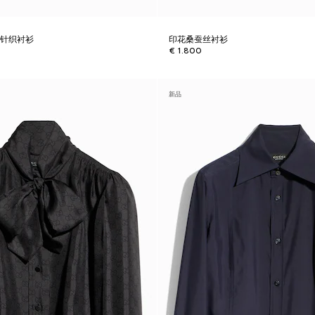
绸针织衬衫
印花桑蚕丝衬衫
€ 1.800
新品