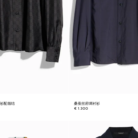
衬衫配领结
桑蚕丝府绸衬衫
€ 1.300