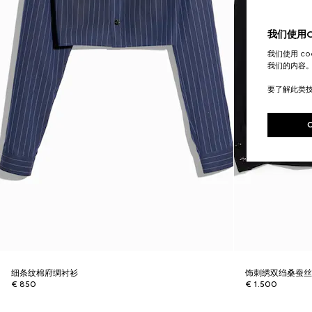
我们使用Co
我们使用 c
我们的内容
要了解此类
细条纹棉府绸衬衫
饰刺绣双绉桑蚕
€ 850
€ 1.500