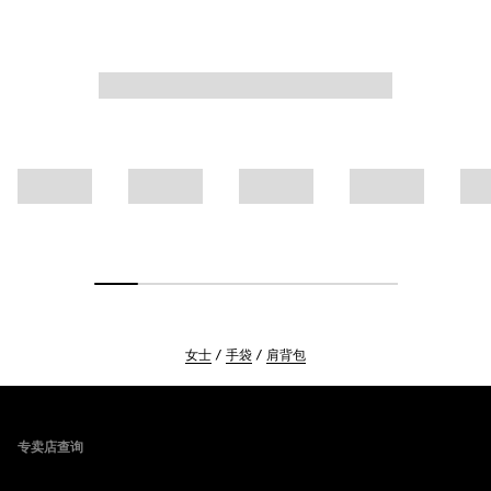
女士
手袋
肩背包
Footer
专卖店查询