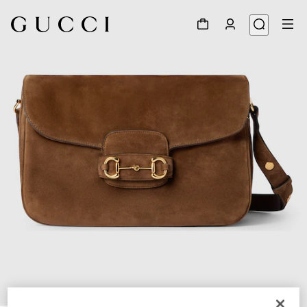
1
/
10