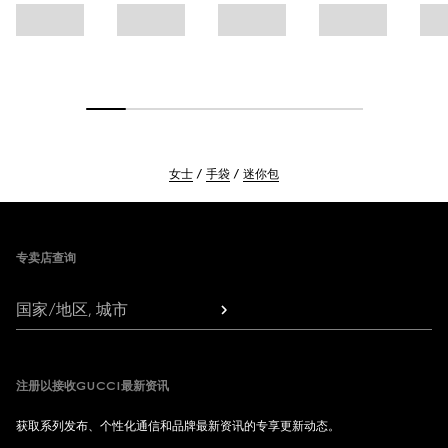
女士
手袋
迷你包
Footer
专卖店查询
国家/地区, 城市
注册以接收GUCCI最新资讯
获取系列发布、个性化通信和品牌最新资讯的专享更新动态。