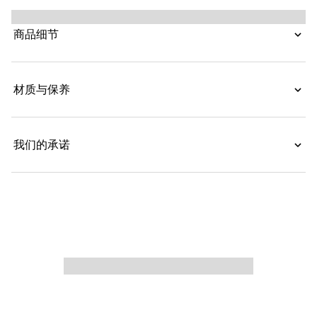
限制的焕新设计。GG Marmont系列弥漫着品牌对过往历
史的深深迷恋，这款小配饰也不例外。
商品细节
材质与保养
我们的承诺