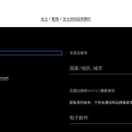
女士
配饰
女士丝织品和围巾
专卖店查询
国家/地区, 城市
brium
注册以接收GUCCI最新资讯
获取系列发布、个性化通信和品牌最新
电子邮件