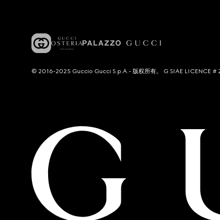
© 2016-2025 Guccio Gucci S.p.A.- 版权所有。 G SIAE LICENCE # 2