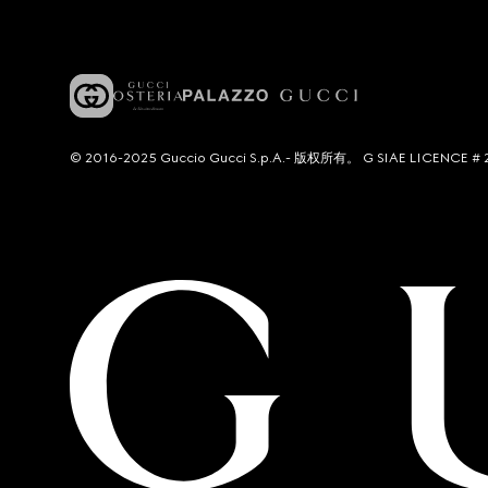
© 2016-2025 Guccio Gucci S.p.A.- 版权所有。 G SIAE LICENCE # 2