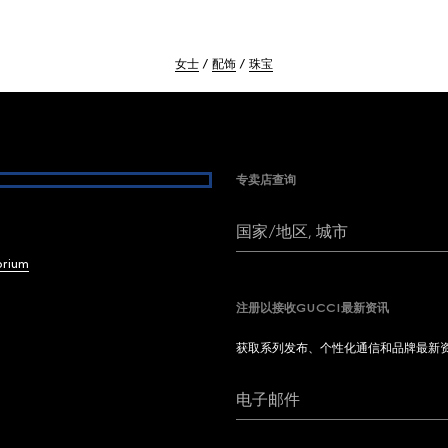
女士
配饰
珠宝
专卖店查询
国家/地区, 城市
brium
注册以接收GUCCI最新资讯
获取系列发布、个性化通信和品牌最新
电子邮件