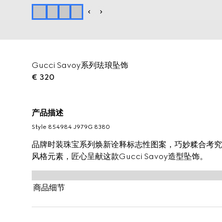
Gucci Savoy系列珐琅坠饰
€ 320
产品描述
Style ‎854984 J979G 8380
品牌时装珠宝系列焕新诠释标志性图案，巧妙糅合考究
风格元素，匠心呈献这款Gucci Savoy造型坠饰。
商品细节