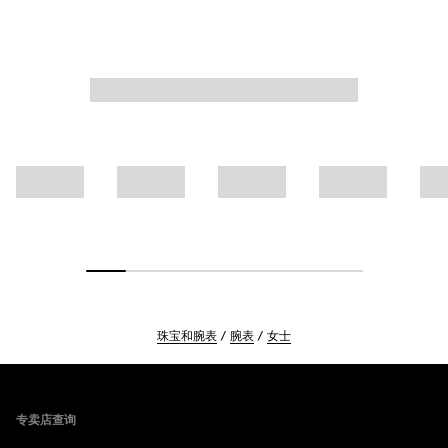
珠宝和腕表
腕表
女士
Footer
专卖店查询