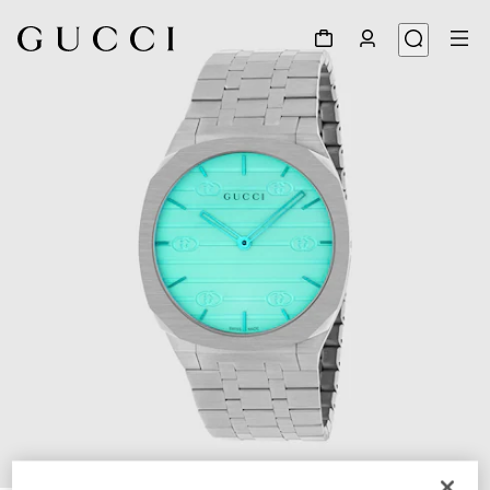
1
/
5