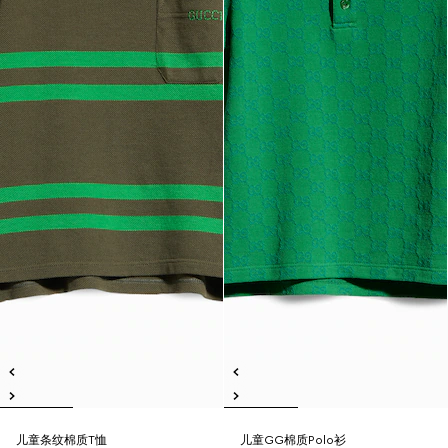
儿童条纹棉质T恤
儿童GG棉质Polo衫