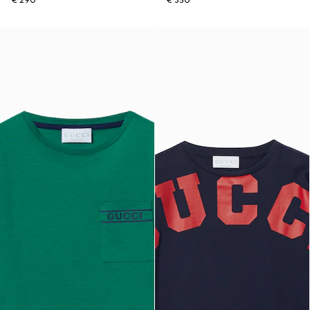
€ 290
€ 350