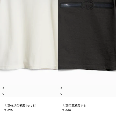
儿童饰织带棉质Polo衫
儿童印花棉质T恤
€ 290
€ 230