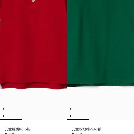
儿童棉质Polo衫
儿童珠地棉Polo衫