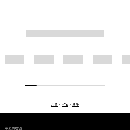
儿童
宝宝
新生
Footer
专卖店查询