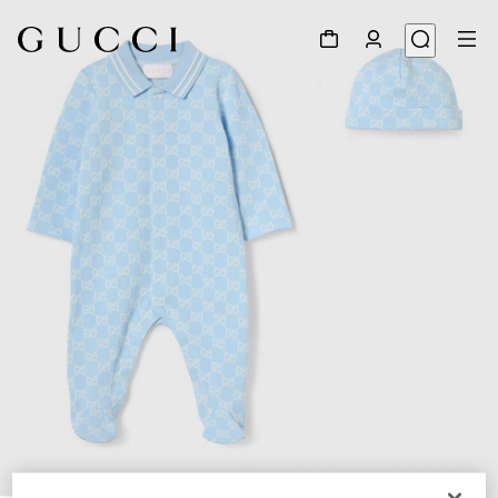
1
/
3