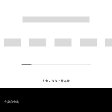
儿童
宝宝
尿布袋
Footer
专卖店查询