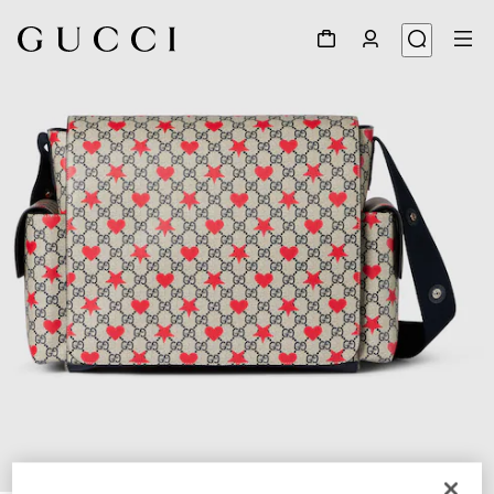
1
/
7