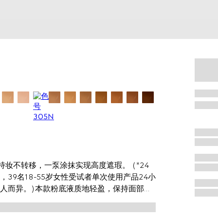
妆不转移，一泵涂抹实现高度遮瑕。 (*24
9名18-55岁女性受试者单次使用产品24小
人而异。)本款粉底液质地轻盈，保持面部水
合色粉包裹技术来提高持妆效果，帮助实现均
油*成分在保持面部水润舒缓同时令肌肤倍感