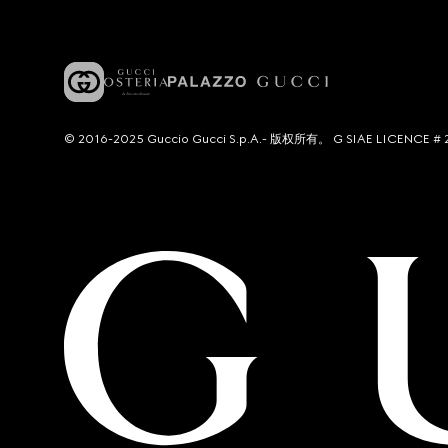
© 2016-2025 Guccio Gucci S.p.A.- 版权所有。 G SIAE LICENCE # 2