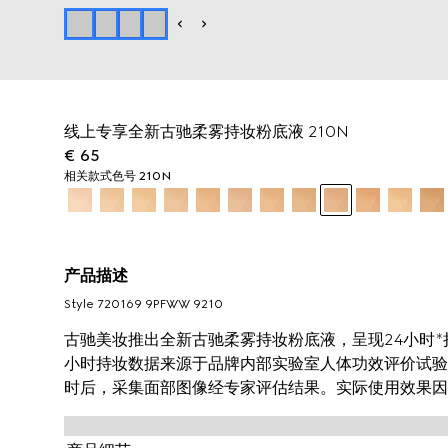
线上专享全新古驰柔雾持妆粉底液 210N
€ 65
相关款式
色号 210N
产品描述
Style ‎720169 9PFWW 9210
古驰美妆推出全新古驰柔雾持妆粉底液，呈现24小时*持
小时持妆数据来源于品牌内部实验室人体功效评价试验，3
时后，采集面部图像经专家评估结果。实际使用效果因
润舒缓，营造柔焦舒适的自然哑光妆效。这款粉底液结
匀修颜并自然贴肤，可持妆一整天。透明质酸和黑玫瑰