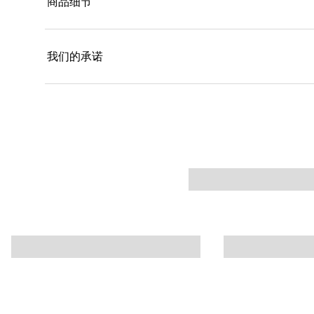
商品细节
舒适。 （*黑玫瑰油指配方中杂交玫瑰花提取物）融
果，营造自然妆容。 （*竹粉指印度簕竹（BAMBUSA 
我们的承诺