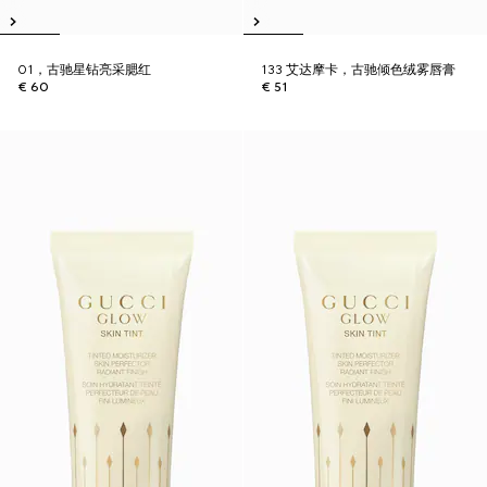
01，古驰星钻亮采腮红
133 艾达摩卡，古驰倾色绒雾唇膏
€ 60
€ 51