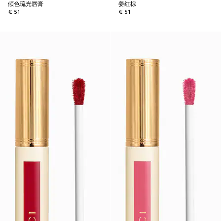
倾色琉光唇膏
姜红棕
€ 51
€ 51