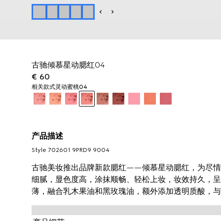
古驰倾慕星动腮红04
€ 60
相关款式
灵动蜜桃04
产品描述
Style ‎702601 9PRD9 9004
古驰美妆推出品牌新款腮红——倾慕星动腮红，为尽情
细腻，显色度高，涂抹顺畅、轻松上妆，妆效持久，呈
薄，融合乳木果油和黑玫瑰油，额外添加透明质酸，与肌肤
新多用途腮红蜜粉，轻轻一抹即刻修饰肤色，为肌肤增