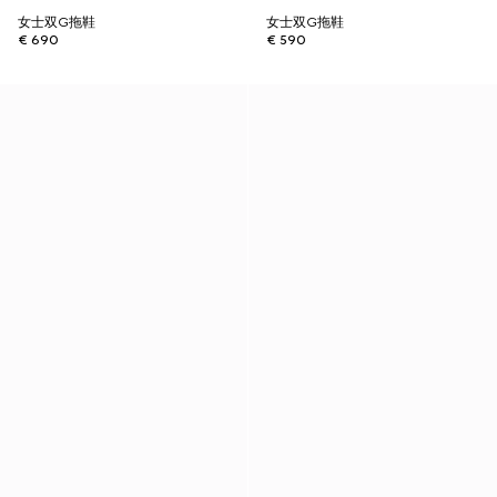
女士双G拖鞋
女士双G拖鞋
€ 690
€ 590