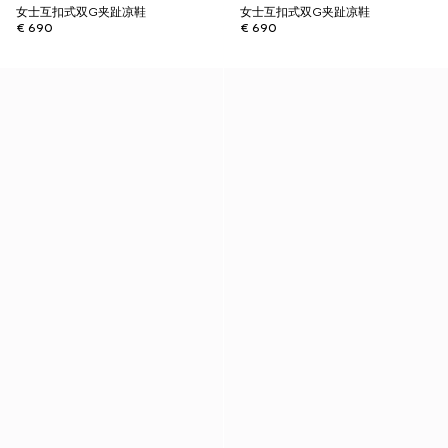
女士互扣式双G夹趾凉鞋
女士互扣式双G夹趾凉鞋
€ 690
€ 690