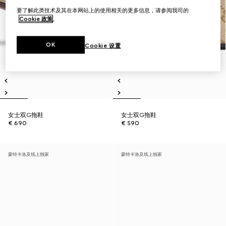
要了解此类技术及其在本网站上的使用相关的更多信息，请参阅我司的
Cookie 政策
。
OK
Cookie 设置
女士双G拖鞋
女士双G拖鞋
€ 690
€ 590
蒙特卡洛及线上独家
蒙特卡洛及线上独家