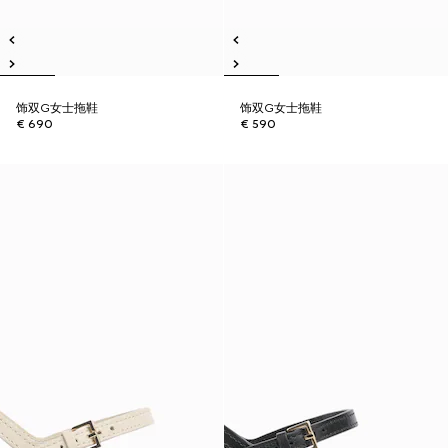
饰双G女士拖鞋
饰双G女士拖鞋
€ 690
€ 590