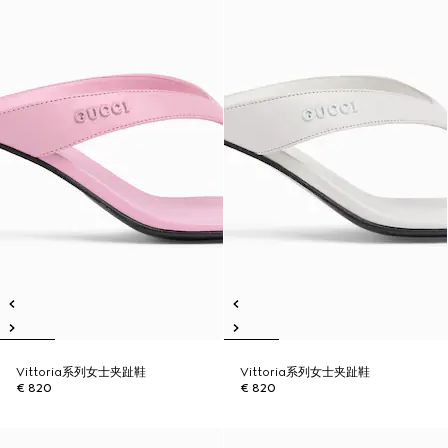
Vittoria系列女士夹趾鞋
Vittoria系列女士夹趾鞋
€ 820
€ 820