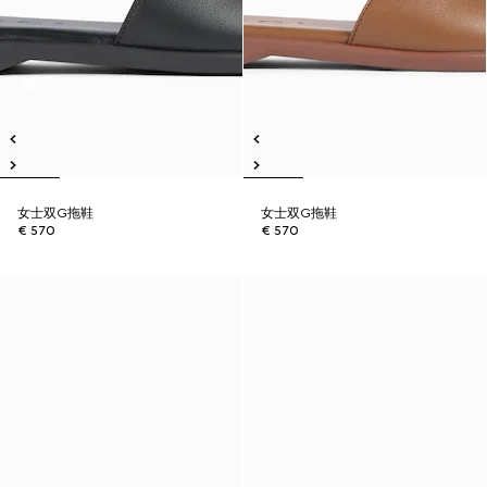
女士双G拖鞋
女士双G拖鞋
€ 570
€ 570