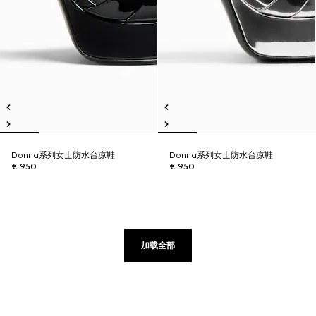
Donna系列女士防水台凉鞋
Donna系列女士防水台凉鞋
€ 950
€ 950
加载全部