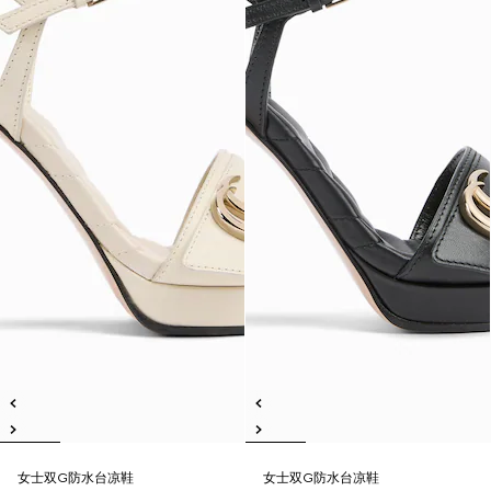
女士双G防水台凉鞋
女士双G防水台凉鞋