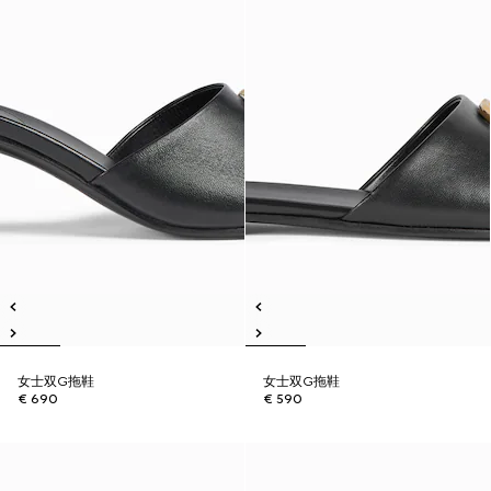
女士双G拖鞋
女士双G拖鞋
€ 690
€ 590