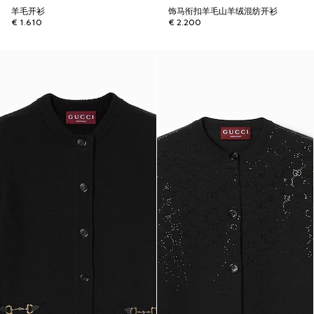
羊毛开衫
饰马衔扣羊毛山羊绒混纺开衫
€ 1.610
€ 2.200