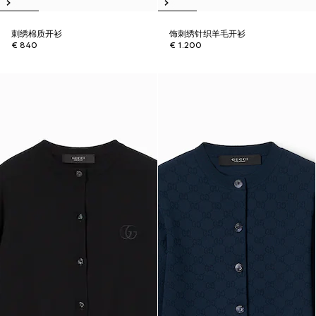
刺绣棉质开衫
饰刺绣针织羊毛开衫
€ 840
€ 1.200