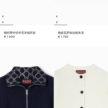
饰织带针织羊毛羊绒开衫
饰嵌花罗纹拉链夹克
€ 1.500
€ 1.750