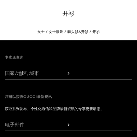
开衫
女士
女士服饰
套头衫&开衫
开衫
Footer
专卖店查询
国家/地区, 城市
注册以接收GUCCI最新资讯
获取系列发布、个性化通信和品牌最新资讯的专享更新动态。
电子邮件