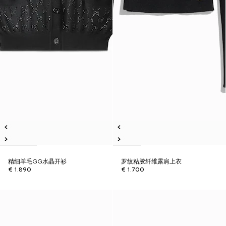
精细羊毛GG水晶开衫
罗纹粘胶纤维露肩上衣
€ 1.890
€ 1.700