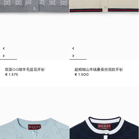
双面GG细羊毛提花开衫
超精细山羊绒桑蚕丝混纺开衫
€ 1.575
€ 1.500