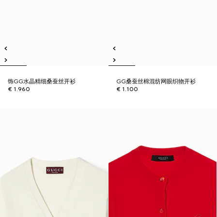
饰GG水晶精细桑蚕丝开衫
GG桑蚕丝棉混纺网眼织物开衫
€ 1.960
€ 1.100