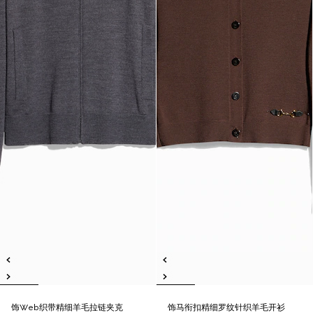
饰Web织带精细羊毛拉链夹克
饰马衔扣精细罗纹针织羊毛开衫