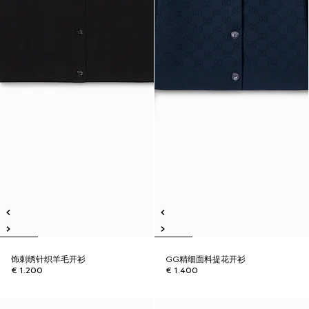
饰刺绣针织羊毛开衫
GG精细面料提花开衫
€ 1.200
€ 1.400