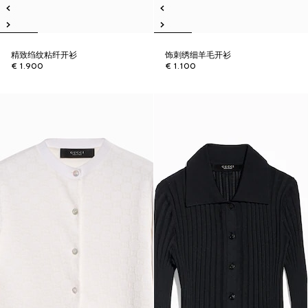
精致绉纹粘纤开衫
饰刺绣细羊毛开衫
€ 1.900
€ 1.100