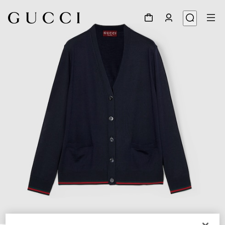
1
/
7