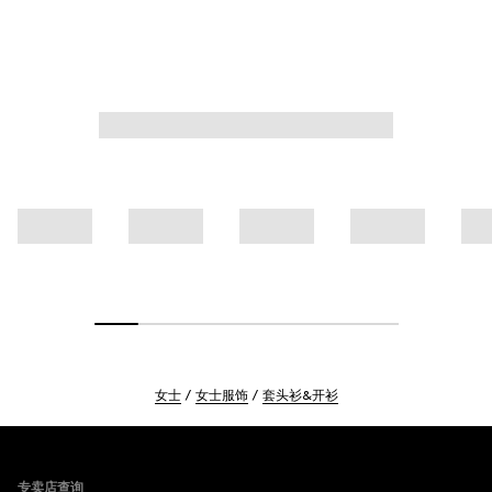
女士
女士服饰
套头衫&开衫
Footer
专卖店查询