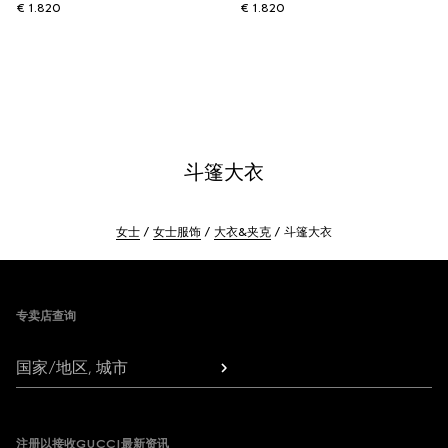
€ 1.820
€ 1.820
斗篷大衣
女士
女士服饰
大衣&夹克
斗篷大衣
Footer
专卖店查询
国家/地区, 城市
注册以接收GUCCI最新资讯