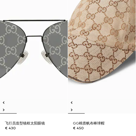
飞行员造型镜框太阳眼镜
GG棉质帆布棒球帽
€ 430
€ 450