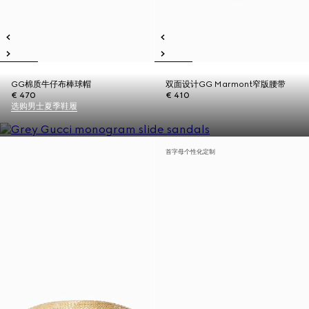
GG棉质牛仔布棒球帽
双面设计GG Marmont窄版腰带
€ 470
€ 410
选购男士夏季鞋履
首字母个性化定制