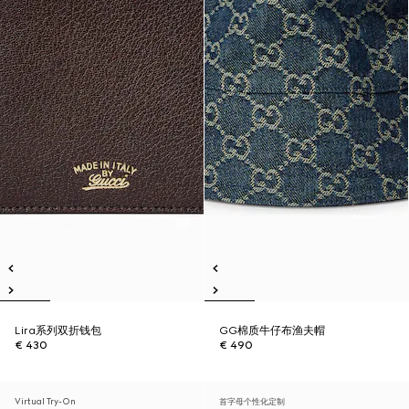
Lira系列双折钱包
GG棉质牛仔布渔夫帽
€ 430
€ 490
Virtual Try-On
首字母个性化定制