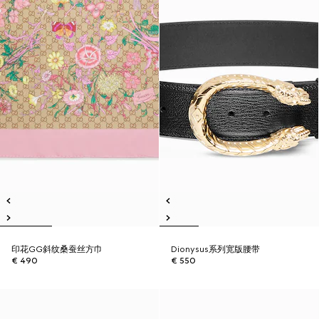
印花GG斜纹桑蚕丝方巾
Dionysus系列宽版腰带
€ 490
€ 550