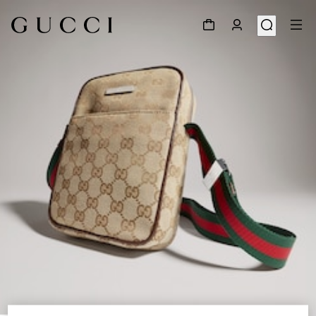
1
/
7