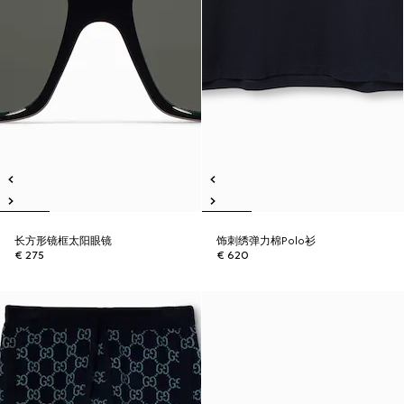
长方形镜框太阳眼镜
饰刺绣弹力棉Polo衫
€ 275
€ 620