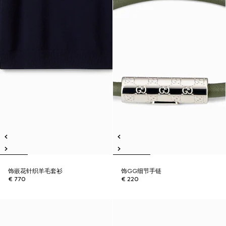
饰嵌花针织羊毛套衫
饰GG细节手链
€ 770
€ 220