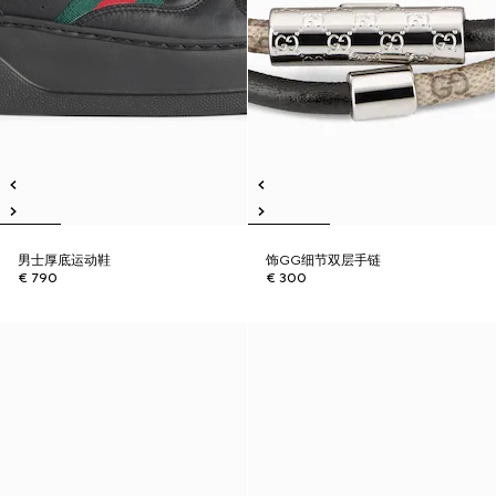
男士厚底运动鞋
饰GG细节双层手链
€ 790
€ 300