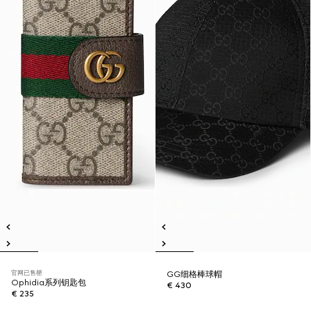
官网已售罄
GG细格棒球帽
Ophidia系列钥匙包
€ 430
€ 235