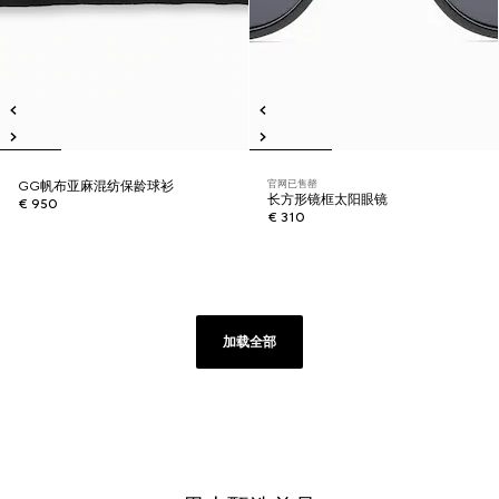
官网已售罄
GG帆布亚麻混纺保龄球衫
长方形镜框太阳眼镜
€ 950
€ 310
加载全部