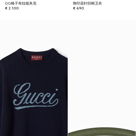
GG格子布拉链夹克
饰印花针织棉卫衣
€ 2.100
€ 690