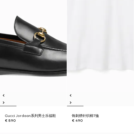
Gucci Jordaan系列男士乐福鞋
饰刺绣针织棉T恤
€ 890
€ 490