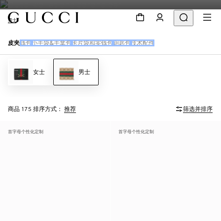
男士
皮夹
钱包
小手袋&手拿包
卡片袋和零钱包
钥匙包
技术配件
女士
男士
商品 175
排序方式：
推荐
筛选并排序
首字母个性化定制
首字母个性化定制