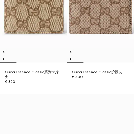
Gucci Essence Classic系列卡片
Gucci Essence Classic护照夹
夹
€ 300
€ 320