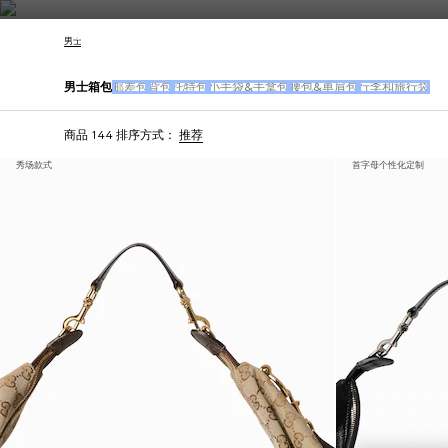
联系我们
男士
男士箱包
邮差包
背包
托特包
小手袋&手拿包
腰包&单肩包
行李和旅行袋
商品 144
排序方式：
推荐
秀场款式
首字母个性化定制