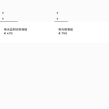
饰水晶和珍珠项链
饰马镫项链
€ 470
€ 790