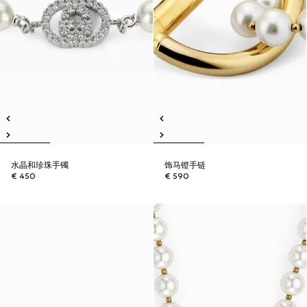
水晶和珍珠手镯
饰马镫手链
€ 450
€ 590