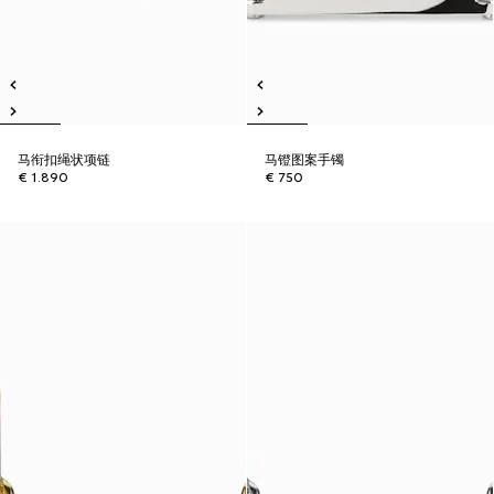
马衔扣绳状项链
马镫图案手镯
€ 1.890
€ 750