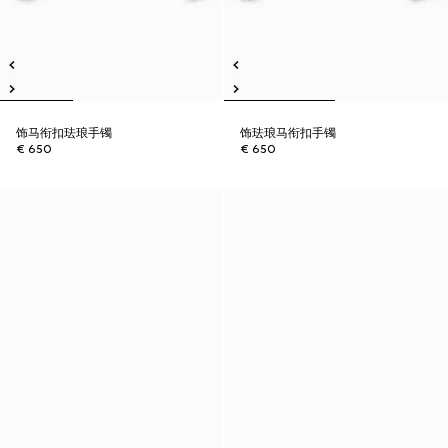
饰马衔扣珐琅手镯
饰珐琅马衔扣手镯
€ 650
€ 650