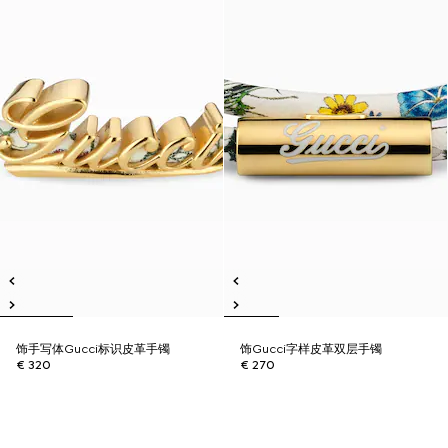
饰手写体Gucci标识皮革手镯
饰Gucci字样皮革双层手镯
€ 320
€ 270