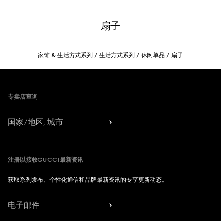
扇子
家饰 & 生活方式系列
生活方式系列
休闲单品
扇子
Footer
专卖店查询
国家/地区, 城市
注册以接收GUCCI最新资讯
获取系列发布、个性化通信和品牌最新资讯的专享更新动态。
电子邮件