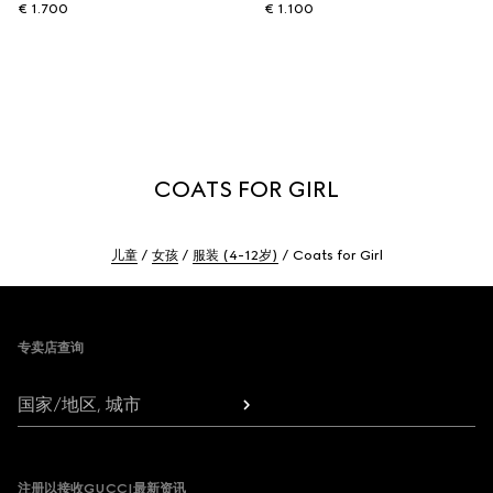
€ 1.700
€ 1.100
COATS FOR GIRL
儿童
女孩
服装 (4-12岁)
Coats for Girl
Footer
专卖店查询
国家/地区, 城市
注册以接收GUCCI最新资讯