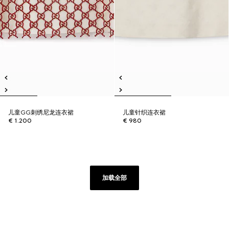
儿童GG刺绣尼龙连衣裙
儿童针织连衣裙
€ 1.200
€ 980
加载全部