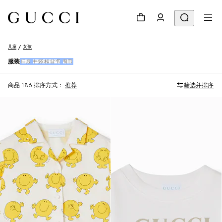
儿童
女孩
服装
鞋履
手袋和背包
围巾
商品 186
排序方式：
推荐
筛选并排序