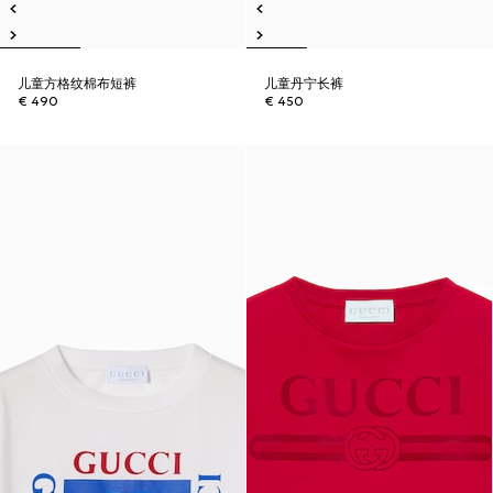
儿童方格纹棉布短裤
儿童丹宁长裤
€ 490
€ 450