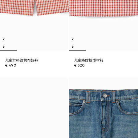
儿童方格纹棉布短裤
儿童格纹棉质衬衫
€ 490
€ 520