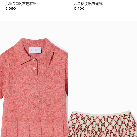
儿童GG帆布连衣裙
儿童棉质帆布短裤
€ 950
€ 490