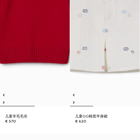
儿童羊毛毛衣
儿童GG棉质半身裙
€ 570
€ 620