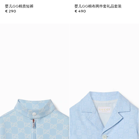
婴儿GG棉质短裤
婴儿GG棉布两件套礼品套装
€ 290
€ 490