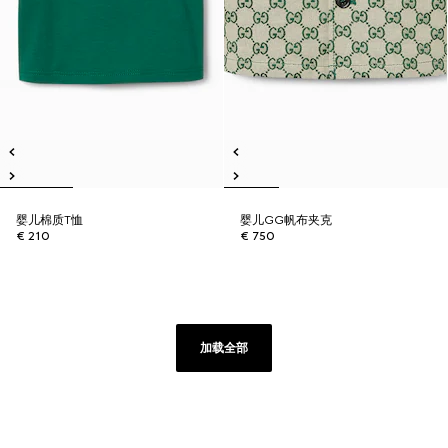
婴儿棉质T恤
婴儿GG帆布夹克
€ 210
€ 750
加载全部