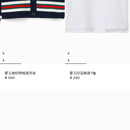
婴儿饰织带棉质开衫
婴儿印花棉质T恤
€ 550
€ 230