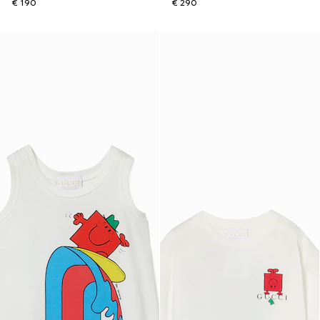
€ 190
€ 290