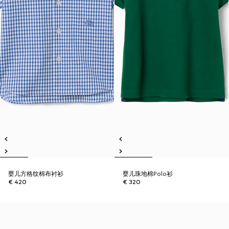
婴儿方格纹棉布衬衫
婴儿珠地棉Polo衫
€ 420
€ 320