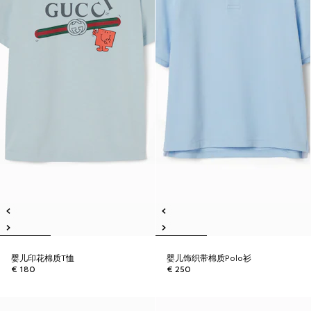
婴儿印花棉质T恤
婴儿饰织带棉质Polo衫
€ 180
€ 250