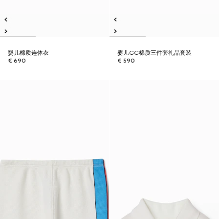
婴儿棉质连体衣
婴儿GG棉质三件套礼品套装
€ 690
€ 590