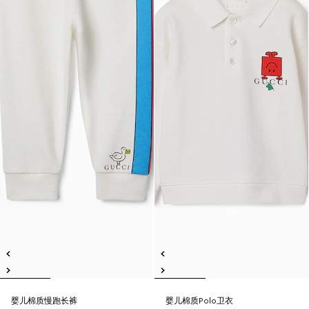
婴儿棉质慢跑长裤
婴儿棉质Polo卫衣