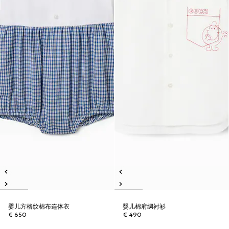
婴儿方格纹棉布连体衣
婴儿棉府绸衬衫
€ 650
€ 490