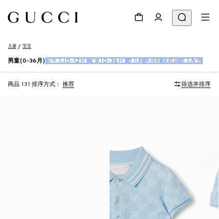
儿童
宝宝
男童(0-36月)
新生儿(0-12月)
女童(0-36月)
婴儿鞋
学步鞋
尿布袋
婴儿配饰
商品 131
排序方式：
推荐
筛选并排序