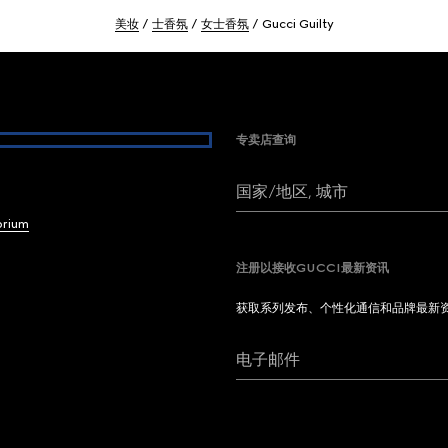
美妆
士香氛
女士香氛
Gucci Guilty
专卖店查询
国家/地区, 城市
brium
注册以接收GUCCI最新资讯
获取系列发布、个性化通信和品牌最新
电子邮件