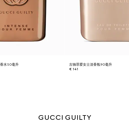
香水50毫升
古驰罪爱女士淡香氛90毫升
€ 141
GUCCI GUILTY