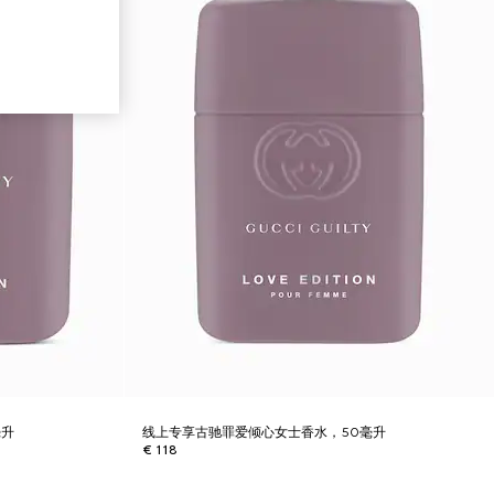
毫升
线上专享古驰罪爱倾心女士香水，50毫升
€ 118