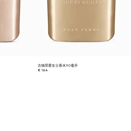
古驰罪爱女士香水90毫升
€ 164