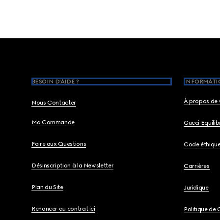
Footer
BESOIN D'AIDE ?
INFORMATIO
À propos de 
Nous Contacter
Ma Commande
Gucci Equili
Foire aux Questions
Code éthiqu
Désinscription à la Newsletter
Carrières
Plan du Site
Juridique
Renoncer au contrat ici
Politique de 