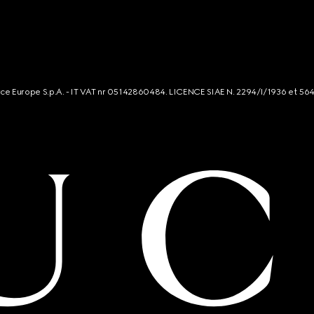
rce Europe S.p.A. - IT VAT nr 05142860484. LICENCE SIAE N. 2294/I/1936 et 56