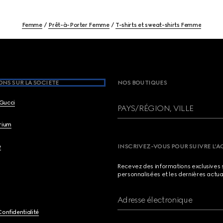
Femme
Prêt-à-Porter Femme
T-shirts et sweat-shirts Femme
NS SUR LA SOCIETE
NOS BOUTIQUES
Gucci
PAYS/RÉGION, VILLE
brium
e
INSCRIVEZ-VOUS POUR SUIVRE L’A
Recevez des informations exclusives 
personnalisées et les dernières actua
Adresse électronique
Confidentialité