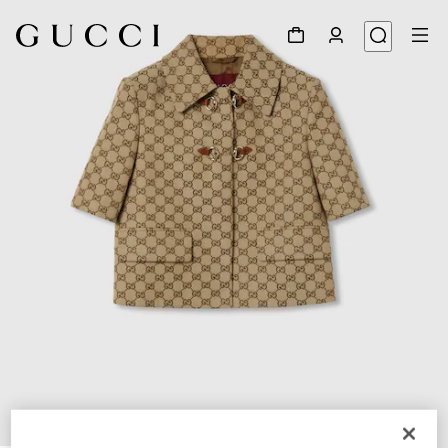
1
/
7