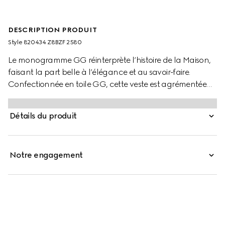
DESCRIPTION PRODUIT
Style ‎820434 Z8BZF 2580
Le monogramme GG réinterprète l’histoire de la Maison,
faisant la part belle à l’élégance et au savoir-faire.
Confectionnée en toile GG, cette veste est agrémentée
d’un fermoir Mors et de finitions en cuir marron.
Détails du produit
Notre engagement