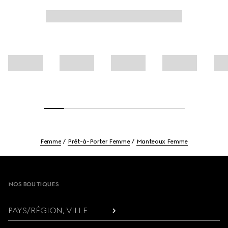
Femme
Prêt-à-Porter Femme
Manteaux Femme
Footer
NOS BOUTIQUES
PAYS/RÉGION, VILLE