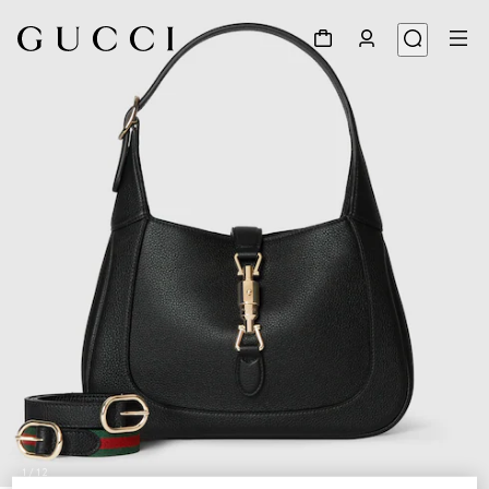
1
/
12