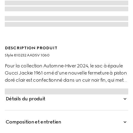
DESCRIPTION PRODUIT
Style ‎810232 AAD5V 1060
Pour la collection Automne-Hiver 2024, le sac à épaule
Gucci Jackie 1961 orné d’une nouvelle fermeture à piston
doré clair est confectionné dans un cuir noir fin, qui met
en valeur le savoir-faire, sa forme en croissant et son
élégante silhouette. Ce modèle moyen format est doté
Détails du produit
d’une bandoulière en cuir et d’une bandoulière
supplémentaire ornée de la bande Web vert et rouge
permettant de le porter de multiples façons.
Composition et entretien