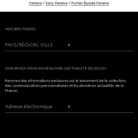
Femme
Sacs Femme
Portés Épaule Femme
Footer
NOS BOUTIQUES
PAYS/RÉGION, VILLE
INSCRIVEZ-VOUS POUR SUIVRE L’ACTUALITÉ DE GUCCI
Recevez des informations exclusives sur le lancement de la collection,
des communications personnalisées et les dernières actualités de la
Maison.
Adresse électronique