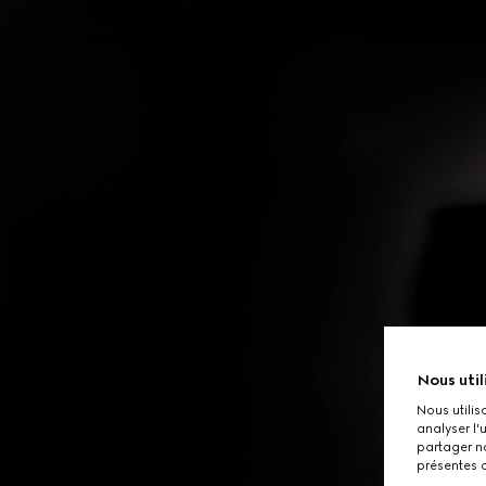
Nous Contacter
Nous util
Nous utilis
analyser l'
partager no
présentes c