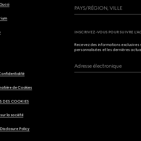
Gucci
PAYS/RÉGION, VILLE
brium
e
INSCRIVEZ-VOUS POUR SUIVRE L’A
Recevez des informations exclusives 
personnalisées et les dernières actua
Adresse électronique
Confidentialité
matière de Cookies
S DES COOKIES
sur la société
 Disclosure Policy