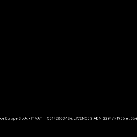
rce Europe S.p.A. - IT VAT nr 05142860484. LICENCE SIAE N. 2294/I/1936 et 56