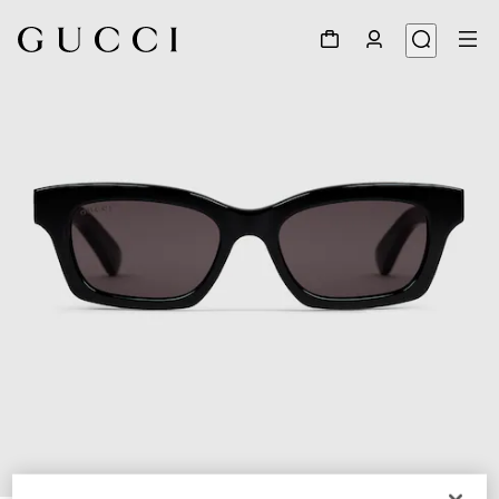
1
/
3