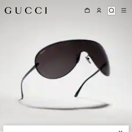
1
/
7