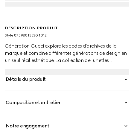
DESCRIPTION PRODUIT
Style ‎875988 I3330 1012
Génération Gucci explore les codes d'archives de la
marque et combine différentes générations de design en
un seul récit esthétique. La collection de lunettes
comprend des styles audacieux inspirés des années 1990,
réinterprétés dans une palette de couleurs dynamique.
Détails du produit
Ces lunettes de soleil à monture masque se caractérisent
par un détail du logo Gucci sur les branches.
Composition et entretien
Notre engagement