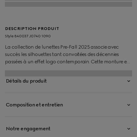
DESCRIPTION PRODUIT
Style ‎840037 J0740 1090
La collection de lunettes Pre-Fall 2025 associe avec
succès les silhouettes tant convoitées des décennies
passées à un effet logo contemporain. Cette monture en
acétate noir brillant est ornée d’un détail GG enlacés et
d’un logo Gucci gravé.
Détails du produit
Composition et entretien
Notre engagement