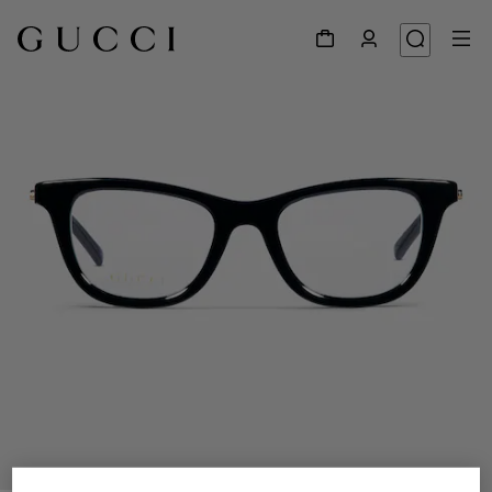
1
/
5